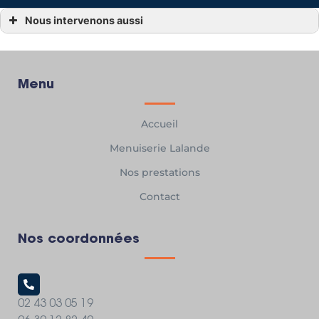
Nous intervenons aussi
Menuisier
Menuisier Alençon dans l’Orne 61
Menuisier La Ferté-Macé
Menuisier Bagnoles-de-l’Orne
Menuisier Carrouges
Menu
Menuisier Mayenne 53
Menuisier Pré-en-Pail
Menuisier Villaines-la-Juhel 53
Accueil
Menuisier Saint-Pierre-des-Nids
Menuisier Javron-les-Chapelles
Menuiserie Lalande
Nos prestations
Contact
Nos coordonnées
02 43 03 05 19