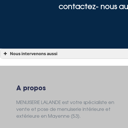
contactez- nous au 
Nous intervenons aussi
Porte de garage
Porte de garage Alençon
Porte de garage La Ferté-Macé
Porte de garage Bagnoles-de-l’Orne
Porte de garage Carrouges
Porte de garage Mayenne
Porte de garage Pré-en-Pail
A propos
Porte de garage Villaines-la-Juhel 53
Porte de garage Saint-Pierre-des-Nids
Porte de garage Javron-les-Chapelles
MENUISERIE LALANDE est votre spécialiste en
vente et pose de menuiserie intérieure et
extérieure en Mayenne (53).