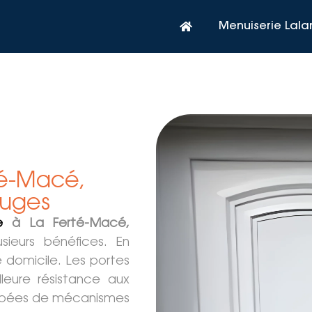
Menuiserie Lal
té-Macé,
ouges
e
à La Ferté-Macé,
sieurs bénéfices. En
e domicile. Les portes
leure résistance aux
quipées de mécanismes