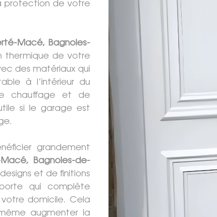
a protection de votre
erté-Macé, Bagnoles-
on thermique de votre
vec des matériaux qui
ble à l’intérieur du
de chauffage et de
tile si le garage est
ge.
énéficier grandement
-Macé, Bagnoles-de-
signs et de finitions
e porte qui complète
votre domicile. Cela
 même augmenter la